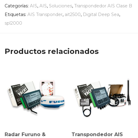
Categorías:
AIS
,
AIS
,
Soluciones
,
Transpondedor AIS Clase B
Etiquetas:
AIS Transponder
,
ait2500
,
Digital Deep Sea
,
spl2000
Productos relacionados
Radar Furuno &
Transpondedor AIS