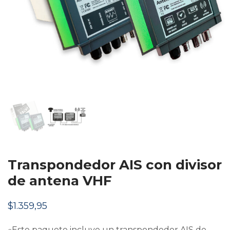
Transpondedor AIS con divisor
de antena VHF
$
1.359,95
«Este paquete incluye un transpondedor AIS de