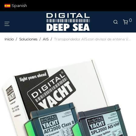
Spanish
0
Inicio
/
Soluciones
/
AIS
/
Transpondedor AIS con divisor de antena VHF