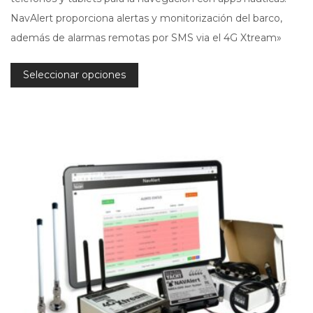
NavAlert proporciona alertas y monitorización del barco,
además de alarmas remotas por SMS via el 4G Xtream»
Seleccionar opciones
Este
producto
tiene
múltiples
variantes.
Las
opciones
se
pueden
elegir
en
la