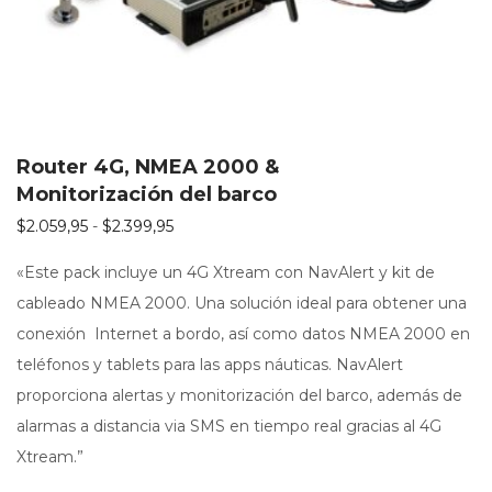
página
de
producto
Router 4G, NMEA 2000 &
Monitorización del barco
Rango de precios: desde $2.059,95 hasta 
$
2.059,95
-
$
2.399,95
«Este pack incluye un 4G Xtream con NavAlert y kit de
cableado NMEA 2000. Una solución ideal para obtener una
conexión Internet a bordo, así como datos NMEA 2000 en
teléfonos y tablets para las apps náuticas. NavAlert
proporciona alertas y monitorización del barco, además de
alarmas a distancia via SMS en tiempo real gracias al 4G
Xtream.”