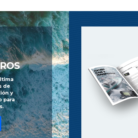
TROS
última
s de
ión y
o para
s.