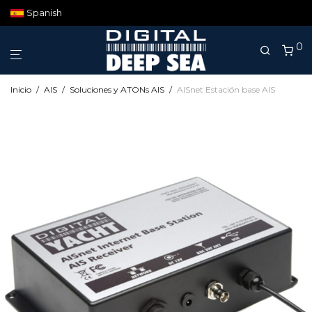
Spanish
0
Inicio
/
AIS
/
Soluciones y ATONs AIS
/
AISnet Estación base AIS