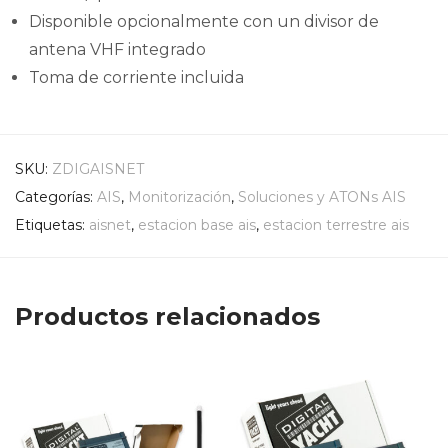
Disponible opcionalmente con un divisor de
antena VHF integrado
Toma de corriente incluida
SKU:
ZDIGAISNET
Categorías:
AIS
,
Monitorización
,
Soluciones y ATONs AIS
Etiquetas:
aisnet
,
estacion base ais
,
estacion terrestre ais
Productos relacionados