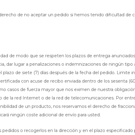
erecho de no aceptar un pedido si hemos tenido dificultad de co
idad de modo que se respeten los plazos de entrega anunciados. 
ia, dar lugar a penalizaciones o indemnizaciones de ningún tipo 
l plazo de siete (7) días después de la fecha del pedido. Limite i
rtificada con acuse de recibo enviada dentro de los sesenta (60) 
mo casos de fuerza mayor que nos eximen de nuestra obligación
allo de la red Internet o de la red de telecomunicaciones. Por ent
onibilidad de un producto, nos reservamos el derecho de fracciona
cará ningún coste adicional de envío para usted.
 pedidos o recogerlos en la dirección y en el plazo especificado p