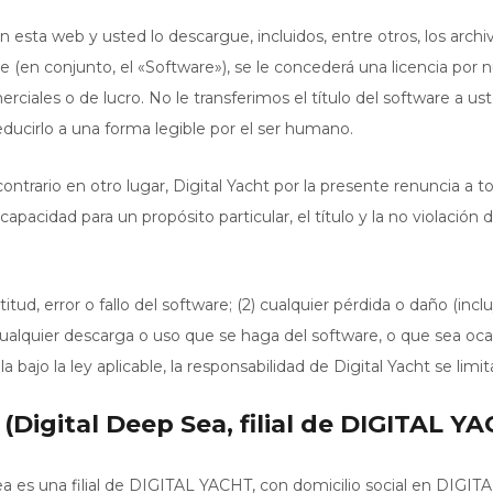
esta web y usted lo descargue, incluidos, entre otros, los arch
(en conjunto, el «Software»), se le concederá una licencia por nu
ciales o de lucro. No le transferimos el título del software a ust
 reducirlo a una forma legible por el ser humano.
trario en otro lugar, Digital Yacht por la presente renuncia a to
a capacidad para un propósito particular, el título y la no violaci
itud, error o fallo del software; (2) cualquier pérdida o daño (inc
 cualquier descarga o uso que se haga del software, o que sea ocasi
a bajo la ley aplicable, la responsabilidad de Digital Yacht se limi
(Digital Deep Sea, filial de DIGITAL Y
ea es una filial de DIGITAL YACHT, con domicilio social en DIGI