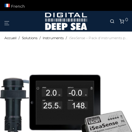
French
0
Accueil
/
Solutions
/
Instruments
/
iSeaSense – Pack d’instruments pour bateau