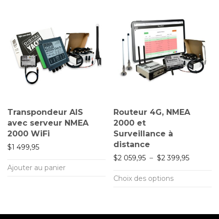
Transpondeur AIS
Routeur 4G, NMEA
avec serveur NMEA
2000 et
2000 WiFi
Surveillance à
distance
$
1 499,95
Plage de 
$
2 059,95
–
$
2 399,95
Ajouter au panier
Ce
Choix des options
produit
a
plusieurs