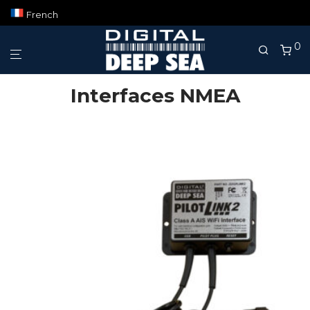
French
0
Interfaces NMEA