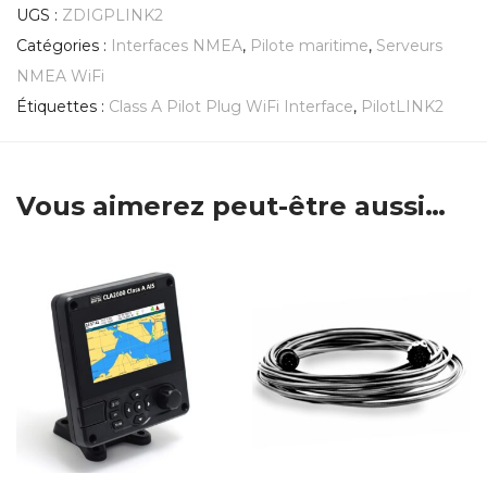
UGS :
ZDIGPLINK2
Catégories :
Interfaces NMEA
,
Pilote maritime
,
Serveurs
NMEA WiFi
Étiquettes :
Class A Pilot Plug WiFi Interface
,
PilotLINK2
Vous aimerez peut-être aussi…