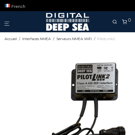
French
0
Accueil
/
Interfaces NMEA
/
Serveurs NMEA WiFi
/
PilotLink2