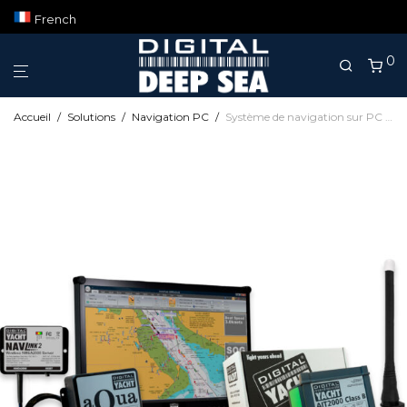
French
0
Accueil
/
Solutions
/
Navigation PC
/
Système de navigation sur PC avec un réseau NMEA 2000