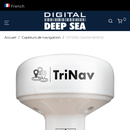
French
0
Accueil
/
Capteurs de navigation
/
GPS160 (Sortie NMEA)