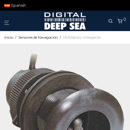
Spanish
0
Inicio
/
Sensores de Navegación
/
Multisensor Inteligente