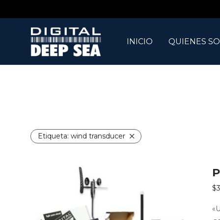
INICIO
QUIENES S
Etiqueta:
wind transducer
P
$
3
«U