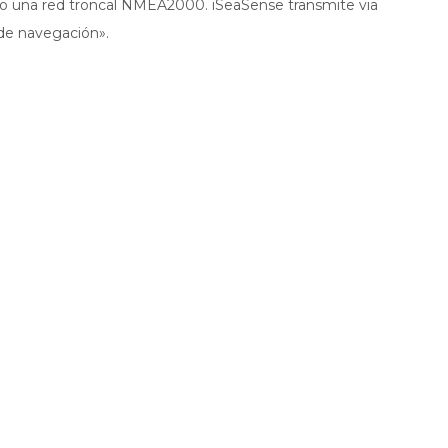
do una red troncal NMEA2000. iSeaSense transmite via
 de navegación».