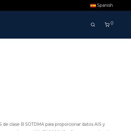
Spanish
0
S de clase B SOTDMA para proporcionar datos AIS y