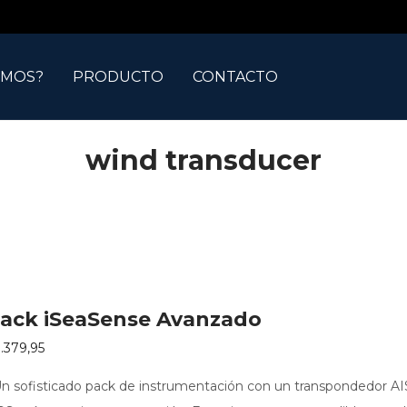
OMOS?
PRODUCTO
CONTACTO
wind transducer
ack iSeaSense Avanzado
.379,95
n sofisticado pack de instrumentación con un transpondedor AI