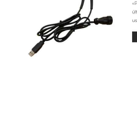
«P
úl
us