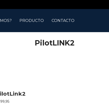
OMOS?
PRODUCTO
CONTACTO
PilotLINK2
ilotLink2
299,95