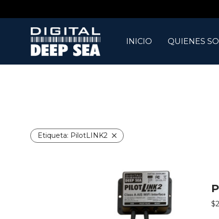
INICIO
QUIENES S
Etiqueta:
PilotLINK2
P
$