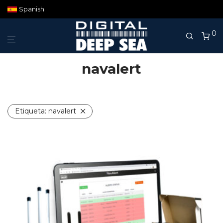
Spanish
0
navalert
Etiqueta:
navalert