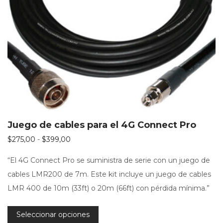
Juego de cables para el 4G Connect Pro
Rango de precios: desde $275,00 hasta $3
$
275,00
-
$
399,00
“El 4G Connect Pro se suministra de serie con un juego de
cables LMR200 de 7m. Este kit incluye un juego de cables
LMR 400 de 10m (33ft) o 20m (66ft) con pérdida mínima.”
Seleccionar opciones
Este