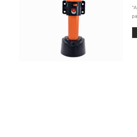
“A
pa