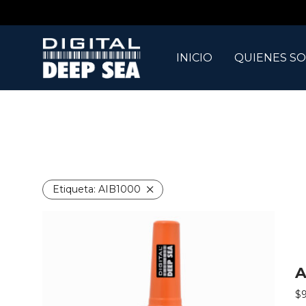
INICIO
QUIENES S
Etiqueta:
AIB1000
A
$