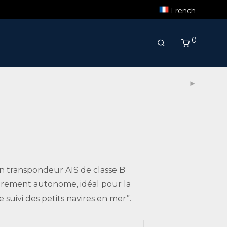
French
0
un transpondeur AIS de classe B
èrement autonome, idéal pour la
e suivi des petits navires en mer”.