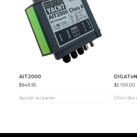
AIT2000
DiGATo
$
849,95
$
5 100,00
Ce
Ajouter au panier
Choix des 
produit
a
plusieurs
variations.
Les