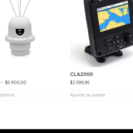
N
CLA2000
Plage de prix : $5 100,00 à $5 900,00
–
$
5 900,00
$
2 599,95
options
Ajouter au panier