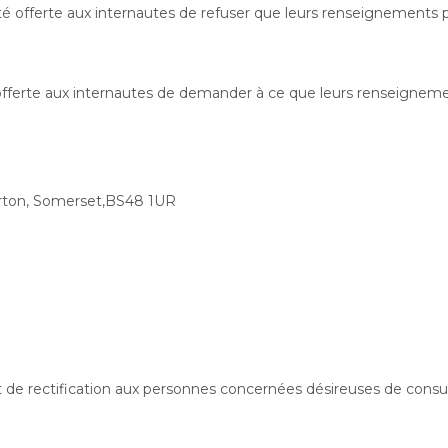
té offerte aux internautes de refuser que leurs renseignements p
é offerte aux internautes de demander à ce que leurs renseignem
ourton, Somerset,BS48 1UR
e rectification aux personnes concernées désireuses de consulter