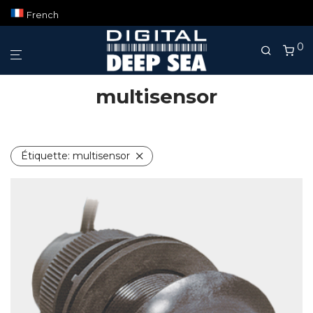
French
0
multisensor
Étiquette:
multisensor