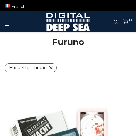
French
0
Furuno
Étiquette:
Furuno