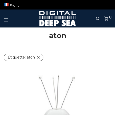
French
0
aton
Étiquette:
aton