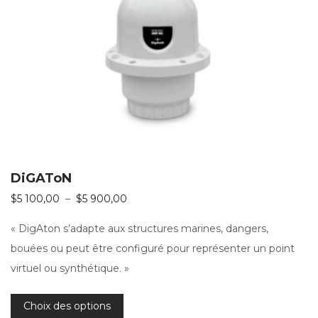
DiGAToN
Plage de prix : $5 100,00 à $5 900,00
$
5 100,00
–
$
5 900,00
« DigAton s’adapte aux structures marines, dangers,
bouées ou peut être configuré pour représenter un point
virtuel ou synthétique. »
Choix des options
Ce