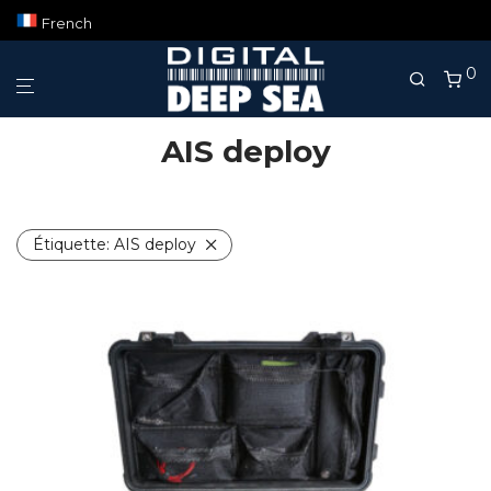
French
0
AIS deploy
Étiquette:
AIS deploy